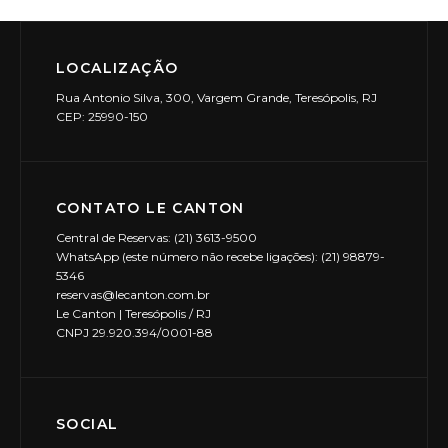
LOCALIZAÇÃO
Rua Antonio Silva, 300, Vargem Grande, Teresópolis, RJ
CEP: 25990-150
CONTATO LE CANTON
Central de Reservas: (21) 3613-9500
WhatsApp (este número não recebe ligações): (21) 98879-
5346
reservas@lecanton.com.br
Le Canton | Teresópolis / RJ
CNPJ 29.920.394/0001-88
SOCIAL