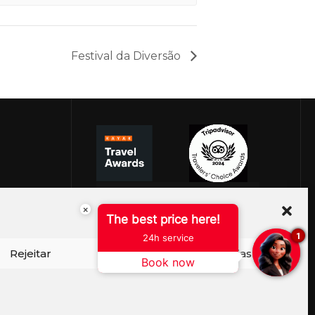
Festival da Diversão
×
The best price here!
1
24h service
Rejeitar
Ver preferências
Book now
ISO DE COOKIES
PERGUNTAS FREQUENTES
SEJA EMBAIXADOR
CONTATO
BLOG