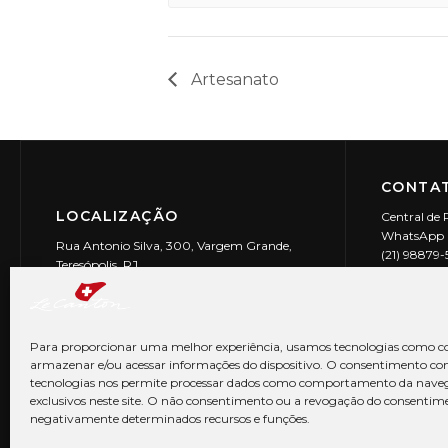
Artesanato
CONTAT
LOCALIZAÇÃO
Central de 
WhatsApp (
Rua Antonio Silva, 300, Vargem Grande,
(21) 98879
Teresópolis, RJ
reservas@l
CEP: 25990-150
Le Canton | 
CNPJ 29.9
Para proporcionar uma melhor experiência, usamos tecnologias como co
armazenar e/ou acessar informações do dispositivo. O consentimento co
tecnologias nos permite processar dados como comportamento da nave
exclusivos neste site. O não consentimento ou a revogação do consentim
negativamente determinados recursos e funções.
© Copyright 2026 Le Canton. Todos os direitos reservados