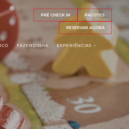
PRÉ CHECK IN
PACOTES
RESERVAR AGORA
ICO
FAZENDINHA
EXPERIÊNCIAS
eiro
Reserve agora, com
o melhor preço