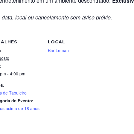
m entretenimento em um ambiente descontraído.
Exclusiv
 data, local ou cancelamento sem aviso prévio.
TALHES
LOCAL
:
Bar Leman
gosto
:
 pm - 4:00 pm
es:
s de Tabuleiro
goria de Evento:
tos acima de 18 anos