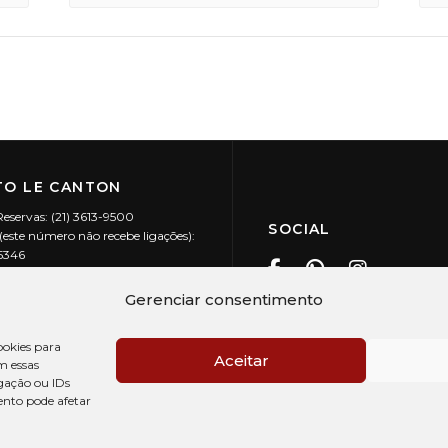
O LE CANTON
Reservas: (21) 3613-9500
SOCIAL
este número não recebe ligações):
-5346
ecanton.com.br
Teresópolis / RJ
Gerenciar consentimento
20.394/0001-88
okies para
Aceitar
m essas
gação ou IDs
ento pode afetar
PRÉ CHECK-IN
AV