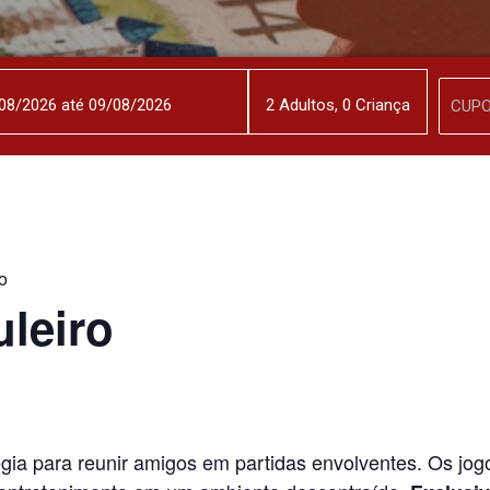
2
Adulto
s
,
0
Criança
o
leiro
ia para reunir amigos em partidas envolventes. Os jogo