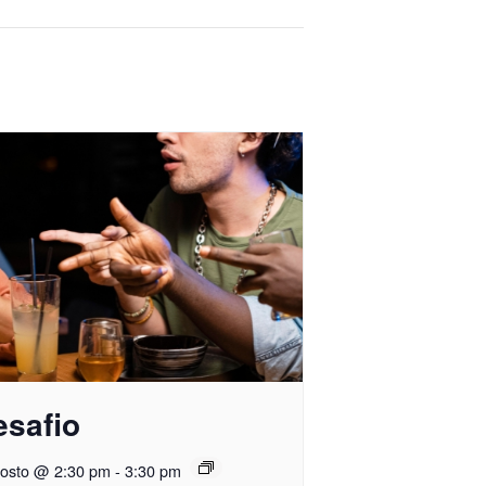
esafio
gosto @ 2:30 pm
-
3:30 pm