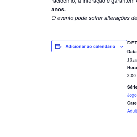
raciocínio, a interação e garante
anos.
O evento pode sofrer alterações de
DE
Adicionar ao calendário
Data
13 a
Hora
3:00
Séri
Jogo
Cate
Adul