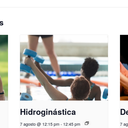
s
Hidroginástica
D
7 agosto @ 12:15 pm
-
12:45 pm
7 a