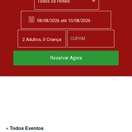
2
Adulto
s
,
0
Criança
Reservar Agora
« Todos Eventos