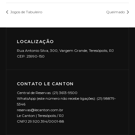
Jogos de Tabuleiro
Queimado
LOCALIZAÇÃO
Rua Antonio Silva, 300, Vargem Grande, Teresópolis, RJ
CEP: 25990-150
CONTATO LE CANTON
Central de Reservas: (21) 3613-9500
WhatsApp (este número não recebe ligações): (21) 98879-
5346
reservas@lecanton.com.br
Le Canton | Teresópolis / RJ
CNPJ 29.920.394/0001-88