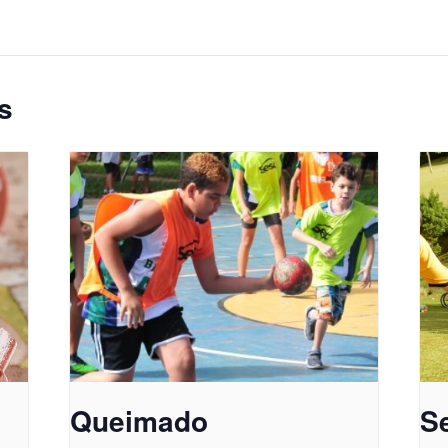
s
Queimado
Se