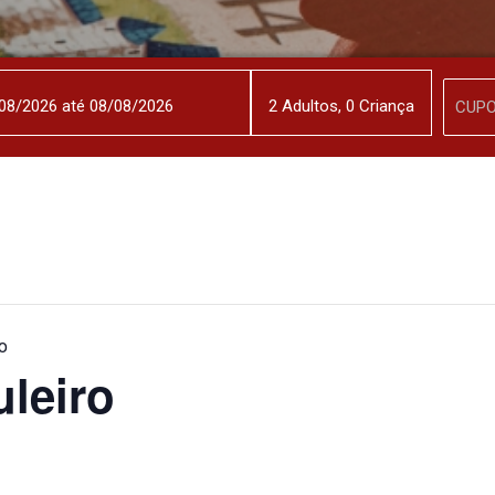
2
Adulto
s
,
0
Criança
o
leiro