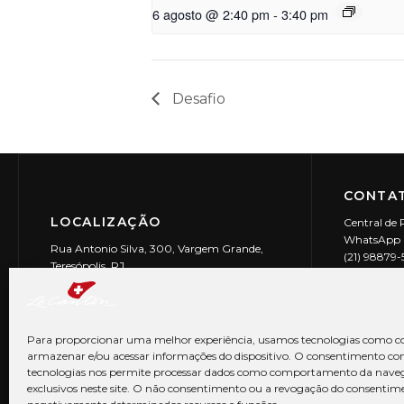
6 agosto @ 2:40 pm
-
3:40 pm
Desafio
CONTAT
LOCALIZAÇÃO
Central de 
WhatsApp (
Rua Antonio Silva, 300, Vargem Grande,
(21) 98879
Teresópolis, RJ
reservas@l
CEP: 25990-150
Le Canton | 
CNPJ 29.9
Para proporcionar uma melhor experiência, usamos tecnologias como co
armazenar e/ou acessar informações do dispositivo. O consentimento co
tecnologias nos permite processar dados como comportamento da nave
exclusivos neste site. O não consentimento ou a revogação do consentim