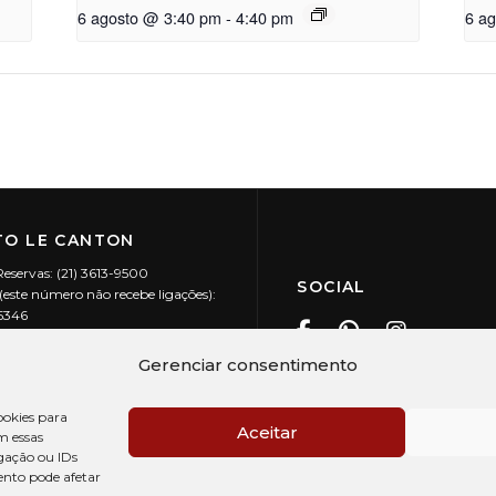
6 agosto @ 3:40 pm
-
4:40 pm
6 a
O LE CANTON
Reservas: (21) 3613-9500
SOCIAL
este número não recebe ligações):
-5346
ecanton.com.br
Teresópolis / RJ
Gerenciar consentimento
20.394/0001-88
okies para
Aceitar
m essas
gação ou IDs
ento pode afetar
PRÉ CHECK-IN
AV