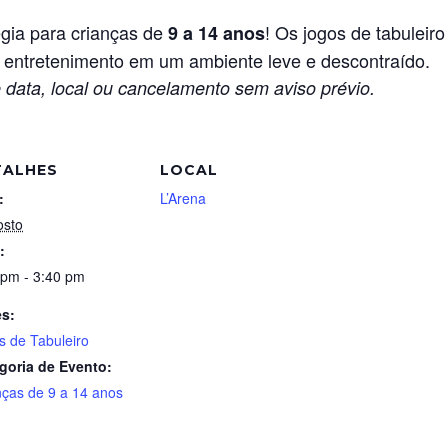
gia para crianças de
! Os jogos de tabuleiro
9 a 14 anos
o entretenimento em um ambiente leve e descontraído.
 data, local ou cancelamento sem aviso prévio.
TALHES
LOCAL
:
L’Arena
osto
:
 pm - 3:40 pm
es:
s de Tabuleiro
goria de Evento:
nças de 9 a 14 anos