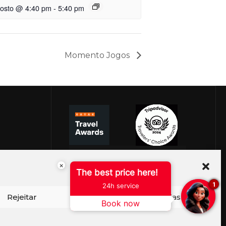
gosto @ 4:40 pm
-
5:40 pm
Momento Jogos
×
The best price here!
1
24h service
Rejeitar
Ver preferências
Book now
ISO DE COOKIES
PERGUNTAS FREQUENTES