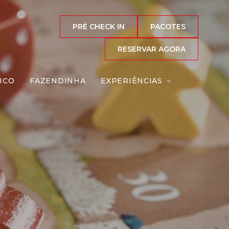
PRÉ CHECK IN
PACOTES
RESERVAR AGORA
ICO
FAZENDINHA
EXPERIÊNCIAS
eiro