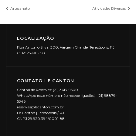
Artesanato
Atividades Diversas
LOCALIZAÇÃO
Rua Antonio Silva, 300, Vargem Grande, Teresópolis, RJ
CEP: 25990-150
CONTATO LE CANTON
Central de Reservas: (21) 3613-9500
WhatsApp (este número não recebe ligações): (21) 98879-
5346
reservas@lecanton.com.br
Le Canton | Teresópolis / RJ
CNPJ 29.920.394/0001-88