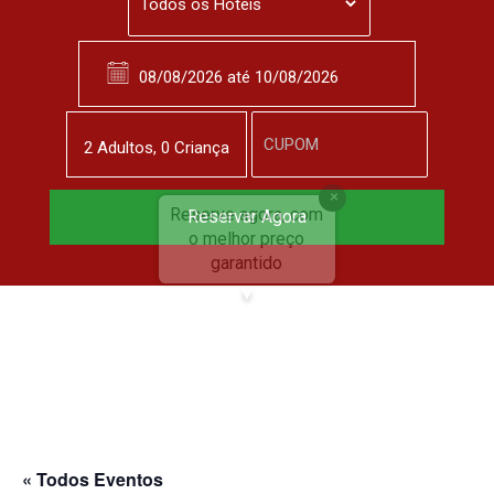
2
Adulto
s
,
0
Criança
Reserve agora, com
Reservar Agora
o melhor preço
garantido
▼
« Todos Eventos