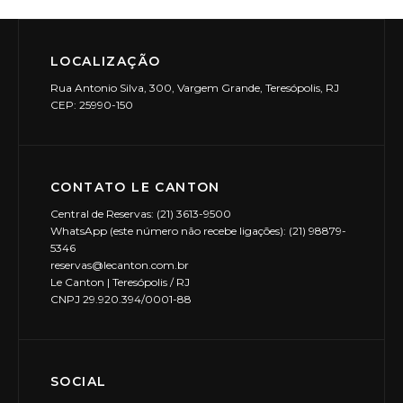
LOCALIZAÇÃO
Rua Antonio Silva, 300, Vargem Grande, Teresópolis, RJ
CEP: 25990-150
CONTATO LE CANTON
Central de Reservas: (21) 3613-9500
WhatsApp (este número não recebe ligações): (21) 98879-
5346
reservas@lecanton.com.br
Le Canton | Teresópolis / RJ
CNPJ 29.920.394/0001-88
SOCIAL