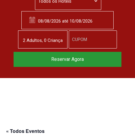
2
Adulto
s
,
0
Criança
Reservar Agora
« Todos Eventos