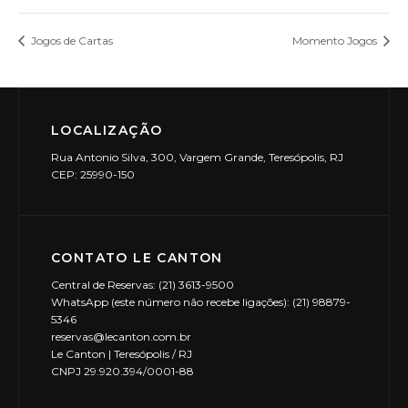
Jogos de Cartas
Momento Jogos
LOCALIZAÇÃO
Rua Antonio Silva, 300, Vargem Grande, Teresópolis, RJ
CEP: 25990-150
CONTATO LE CANTON
Central de Reservas: (21) 3613-9500
WhatsApp (este número não recebe ligações): (21) 98879-
5346
reservas@lecanton.com.br
Le Canton | Teresópolis / RJ
CNPJ 29.920.394/0001-88