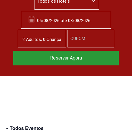
2
Adulto
s
,
0
Criança
Reservar Agora
« Todos Eventos