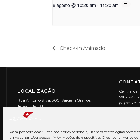
6 agosto @ 10:20 am
-
11:20 am
Check-in Animado
CONTAT
LOCALIZAÇÃO
Central de 
WhatsApp (
Rua Antonio Silva, 300, Vargem Grande,
(21) 98879
Teresópolis, RJ
reservas@l
CEP: 25990-150
Le Canton | 
CNPJ 29.9
Para proporcionar uma melhor experiência, usamos tecnologias como co
armazenar e/ou acessar informações do dispositivo. O consentimento co