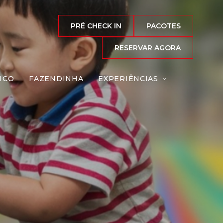
PRÉ CHECK IN
PACOTES
RESERVAR AGORA
ICO
FAZENDINHA
EXPERIÊNCIAS
has
Reserve agora, com
o melhor preço