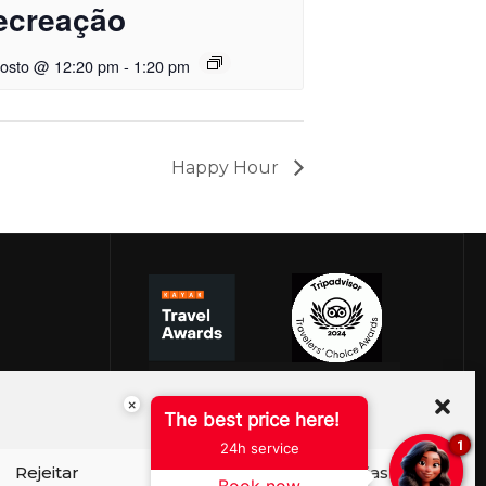
ecreação
gosto @ 12:20 pm
-
1:20 pm
Happy Hour
×
The best price here!
1
24h service
Rejeitar
Ver preferências