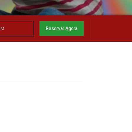
garantido
▼
Reservar Agora