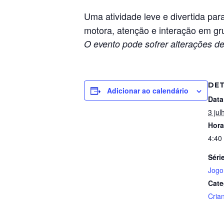
Uma atividade leve e divertida par
motora, atenção e interação em g
O evento pode sofrer alterações de
DE
Adicionar ao calendário
Data
3 jul
Hora
4:40
Séri
Jogo
Cate
Cria