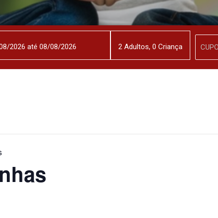
2
Adulto
s
,
0
Criança
s
inhas