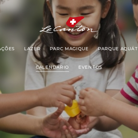
AÇÕES
LAZER
PARC MAGIQUE
PARQUE AQUÁT
go das Bolin
CALENDÁRIO
EVENTOS