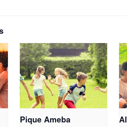
s
Pique Ameba
A