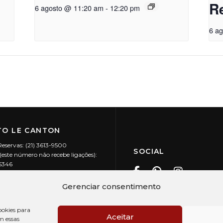
R
6 agosto @ 11:20 am
-
12:20 pm
6 a
O LE CANTON
Reservas: (21) 3613-9500
SOCIAL
este número não recebe ligações):
-5346
ecanton.com.br
Teresópolis / RJ
Gerenciar consentimento
20.394/0001-88
okies para
Aceitar
m essas