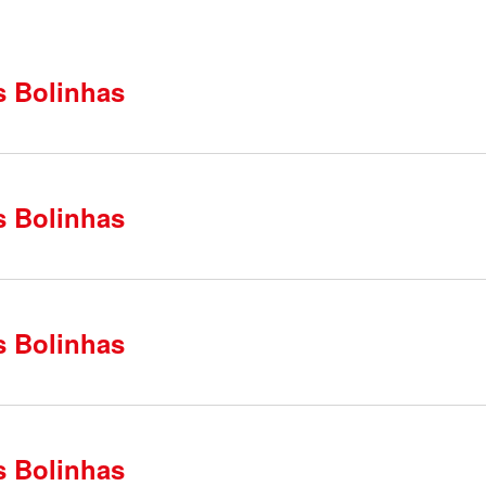
s Bolinhas
s Bolinhas
s Bolinhas
s Bolinhas