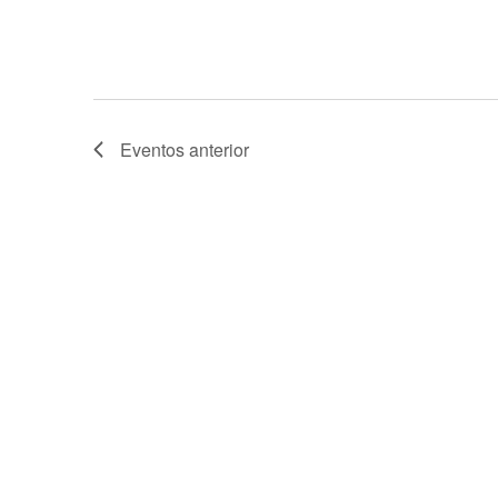
Eventos
anterior