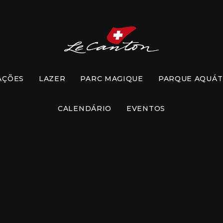
go das Bolin
AÇÕES
LAZER
PARC MAGIQUE
PARQUE AQUÁT
CALENDÁRIO
EVENTOS