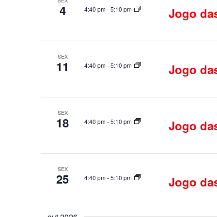
o
SEX
4
4:40 pm
-
5:10 pm
Jogo da
e
d
n
t
e
o
SEX
s
v
11
4:40 pm
-
5:10 pm
Jogo da
p
e
i
l
s
a
SEX
p
18
4:40 pm
-
5:10 pm
Jogo da
u
a
l
a
a
v
i
SEX
r
25
4:40 pm
-
5:10 pm
Jogo da
a
s
-
d
c
out 2026