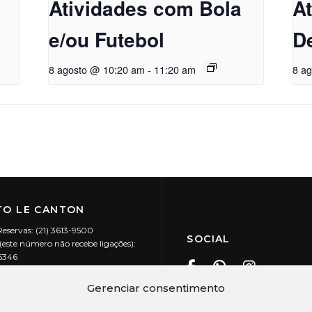
Atividades com Bola
A
e/ou Futebol
D
8 agosto @ 10:20 am
-
11:20 am
8 a
O LE CANTON
Reservas: (21) 3613-9500
SOCIAL
este número não recebe ligações):
-5346
ecanton.com.br
Teresópolis / RJ
Gerenciar consentimento
20.394/0001-88