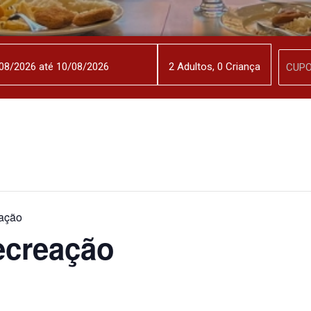
2
Adulto
s
,
0
Criança
ação
ecreação