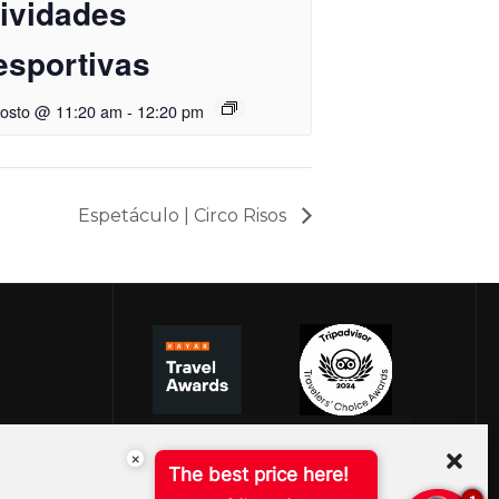
tividades
esportivas
gosto @ 11:20 am
-
12:20 pm
Espetáculo | Circo Risos
×
The best price here!