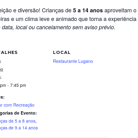
ição e diversão! Crianças de
aproveitam o 
5 a 14 anos
iras e um clima leve e animado que torna a experiência 
 data, local ou cancelamento sem aviso prévio.
TALHES
LOCAL
:
Restaurante Lugano
ho
:
 pm - 7:45 pm
es:
ar com Recreação
gorias de Evento:
nças de 5 a 8 anos
,
nças de 9 a 14 anos