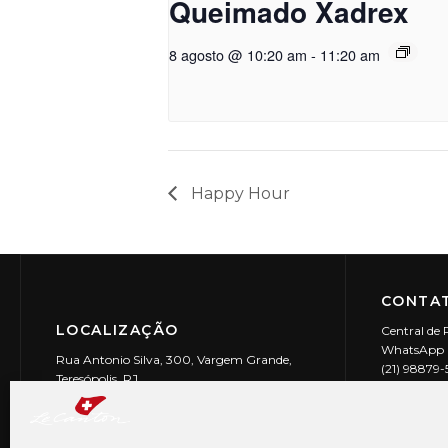
Queimado Xadrex
8 agosto @ 10:20 am
-
11:20 am
Happy Hour
CONTAT
LOCALIZAÇÃO
Central de 
WhatsApp (
Rua Antonio Silva, 300, Vargem Grande,
(21) 98879
Teresópolis, RJ
reservas@l
CEP: 25990-150
Le Canton | 
CNPJ 29.9