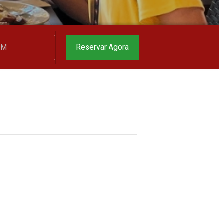
garantido
▼
Reservar Agora