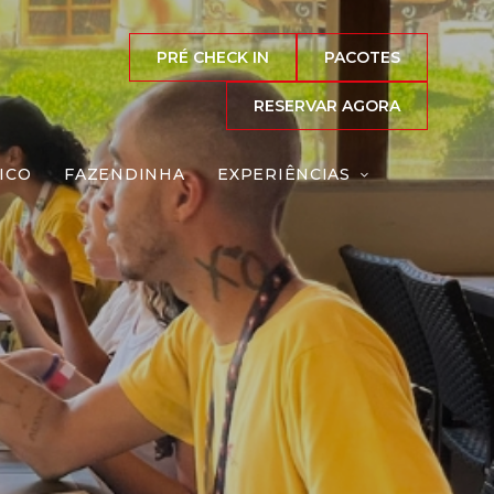
PRÉ CHECK IN
PACOTES
RESERVAR AGORA
ICO
FAZENDINHA
EXPERIÊNCIAS
eação
Reserve agora, com
o melhor preço