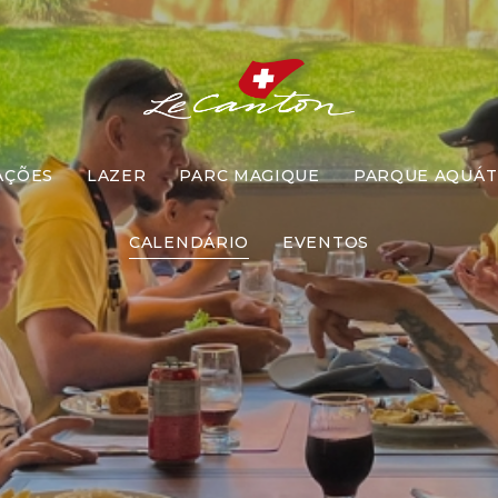
AÇÕES
LAZER
PARC MAGIQUE
PARQUE AQUÁT
ar com Recr
CALENDÁRIO
EVENTOS