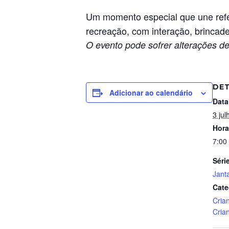
Um momento especial que une refe
recreação, com interação, brincade
O evento pode sofrer alterações de
DE
Adicionar ao calendário
Data
3 jul
Hora
7:00
Séri
Jant
Cate
Cria
Cria