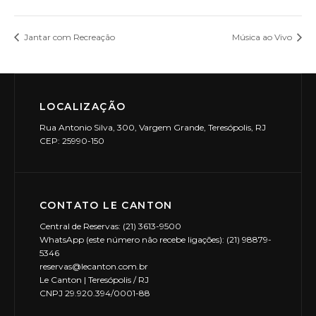
Jantar com Recreação
Música ao Vivo
LOCALIZAÇÃO
Rua Antonio Silva, 300, Vargem Grande, Teresópolis, RJ
CEP: 25990-150
CONTATO LE CANTON
Central de Reservas: (21) 3613-9500
WhatsApp (este número não recebe ligações): (21) 98879-
5346
reservas@lecanton.com.br
Le Canton | Teresópolis / RJ
CNPJ 29.920.394/0001-88