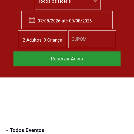
2
Adulto
s
,
0
Criança
Reservar Agora
« Todos Eventos