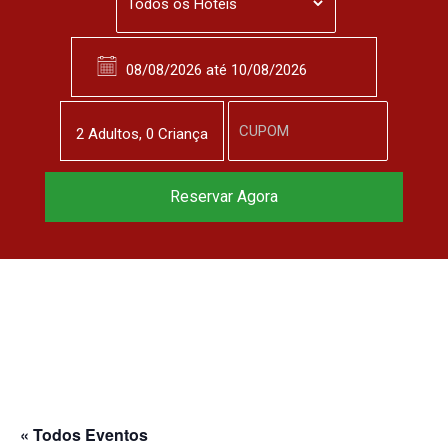
2
Adulto
s
,
0
Criança
Reservar Agora
« Todos Eventos