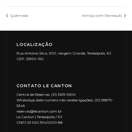
Queimado
Almoço com Recreação
LOCALIZAÇÃO
Rua Antonio Silva, 300, Vargem Grande, Teresópolis, RJ
CEP: 25990-150
CONTATO LE CANTON
Central de Reservas: (21) 3613-9500
WhatsApp (este número não recebe ligações): (21) 98879-
5346
reservas@lecanton.com.br
Le Canton | Teresópolis / RJ
CNPJ 29.920.394/0001-88