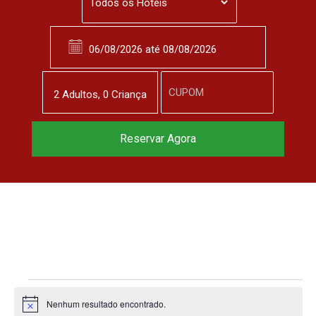
2
Adulto
s
,
0
Criança
Reservar Agora
Nenhum resultado encontrado.
N