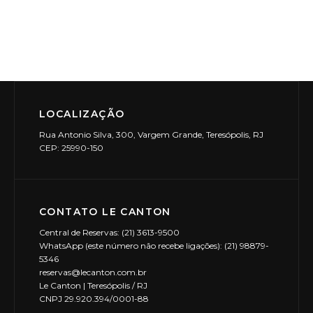
v
a
i
v
s
e
u
a
g
LOCALIZAÇÃO
l
a
Rua Antonio Silva, 300, Vargem Grande, Teresópolis, RJ
CEP: 25990-150
E
ç
v
ã
e
CONTATO LE CANTON
o
n
Central de Reservas: (21) 3613-9500
WhatsApp (este número não recebe ligações): (21) 98879-
d
t
5346
reservas@lecanton.com.br
o
e
Le Canton | Teresópolis / RJ
CNPJ 29.920.394/0001-88