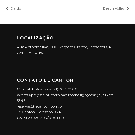
Dardo
Beach Volley
LOCALIZAÇÃO
Rua Antonio Silva, 300, Vargem Grande, Teresópolis, RJ
CEP: 25990-150
CONTATO LE CANTON
Central de Reservas: (21) 3613-9500
WhatsApp (este número não recebe ligações): (21) 98879-
5346
reservas@lecanton.com.br
Le Canton | Teresópolis / RJ
CNPJ 29.920.394/0001-88