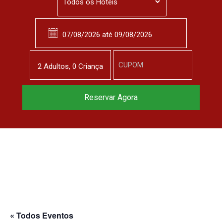
2
Adulto
s
,
0
Criança
Reservar Agora
« Todos Eventos