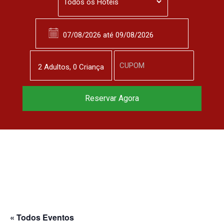
2
Adulto
s
,
0
Criança
Reservar Agora
« Todos Eventos