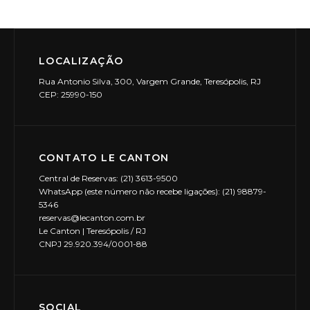
LOCALIZAÇÃO
Rua Antonio Silva, 300, Vargem Grande, Teresópolis, RJ
CEP: 25990-150
CONTATO LE CANTON
Central de Reservas: (21) 3613-9500
WhatsApp (este número não recebe ligações): (21) 98879-
5346
reservas@lecanton.com.br
Le Canton | Teresópolis / RJ
CNPJ 29.920.394/0001-88
SOCIAL