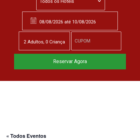
2
Adulto
s
,
0
Criança
Reservar Agora
« Todos Eventos