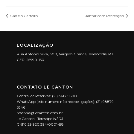
Cão e o Carteiro
Jantar com Recreação
LOCALIZAÇÃO
Rua Antonio Silva, 300, Vargem Grande, Teresópolis, RJ
CEP: 25990-150
CONTATO LE CANTON
Central de Reservas: (21) 3613-9500
WhatsApp (este número não recebe ligações): (21) 98879-
5346
reservas@lecanton.com.br
Le Canton | Teresópolis / RJ
CNPJ 29.920.394/0001-88