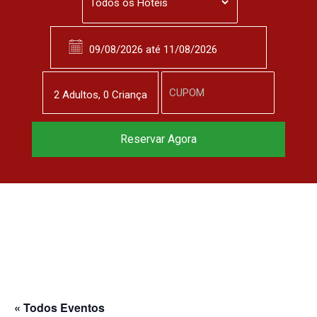
2
Adulto
s
,
0
Criança
Reserve agora, com
Reservar Agora
o melhor preço
garantido
▼
« Todos Eventos