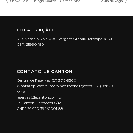
Show Belo + Thiago Soares + Gamadinho
Aula de Yoga
LOCALIZAÇÃO
Rua Antonio Silva, 300, Vargem Grande, Teresópolis, RJ
CEP: 25990-150
CONTATO LE CANTON
Central de Reservas: (21) 3613-9500
WhatsApp (este número não recebe ligações): (21) 98879-
5346
reservas@lecanton.com.br
Le Canton | Teresópolis / RJ
CNPJ 29.920.394/0001-88