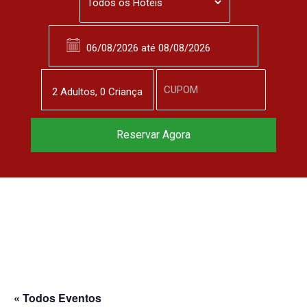
2
Adulto
s
,
0
Criança
Reserve agora, com
Reservar Agora
o melhor preço
garantido
▼
« Todos Eventos