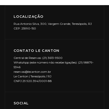
LOCALIZAÇÃO
Rua Antonio Silva, 300, Vargem Grande, Teresópolis, RJ
CEP: 25990-150
CONTATO LE CANTON
Central de Reservas: (21) 3613-9500
WhatsApp (este número não recebe ligações): (21) 98879-
5346
reservas@lecanton.com.br
Le Canton | Teresópolis / RJ
CNPJ 29.920.394/0001-88
SOCIAL