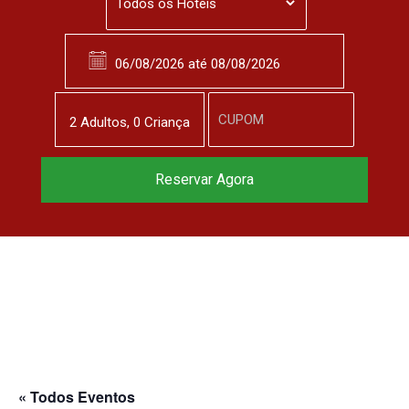
2
Adulto
s
,
0
Criança
Reservar Agora
« Todos Eventos