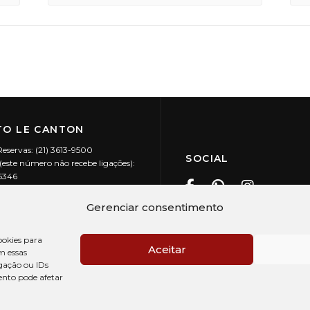
O LE CANTON
Reservas: (21) 3613-9500
SOCIAL
este número não recebe ligações):
-5346
ecanton.com.br
Teresópolis / RJ
Gerenciar consentimento
20.394/0001-88
okies para
Aceitar
m essas
gação ou IDs
ento pode afetar
PRÉ CHECK-IN
AV