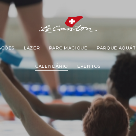
AÇÕES
LAZER
PARC MAGIQUE
PARQUE AQUÁT
idades Recrea
CALENDÁRIO
EVENTOS