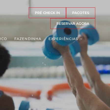
PRÉ CHECK IN
PACOTES
RESERVAR AGORA
ICO
FAZENDINHA
EXPERIÊNCIAS
tivas
Reserve agora, com
o melhor preço