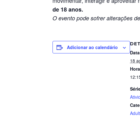
movimentar, interagir e aproveita
de 18 anos.
O evento pode sofrer alterações de
DE
Adicionar ao calendário
Data
18 a
Hora
12:1
Séri
Ativ
Cate
Adul