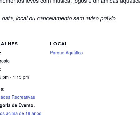
r momentos leves com música, jogos e dinâmicas aquátic
 data, local ou cancelamento sem aviso prévio.
TALHES
LOCAL
:
Parque Aquático
gosto
:
5 pm - 1:15 pm
es:
idades Recreativas
goria de Evento:
tos acima de 18 anos