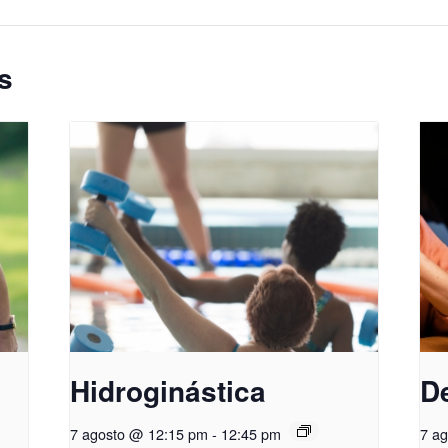
s
Hidroginástica
D
7 agosto @ 12:15 pm
-
12:45 pm
7 a