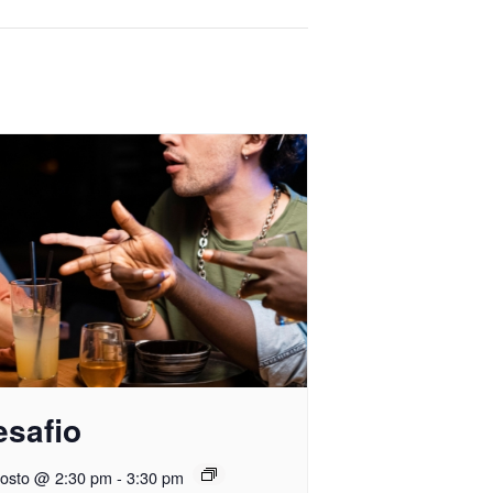
esafio
gosto @ 2:30 pm
-
3:30 pm