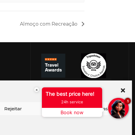
Almoço com Recreação
×
The best price here!
1
24h service
Rejeitar
Ver preferências
Book now
ISO DE COOKIES
PERGUNTAS FREQUENTES
SEJA EMBAIXADOR
CONTATO
BLOG