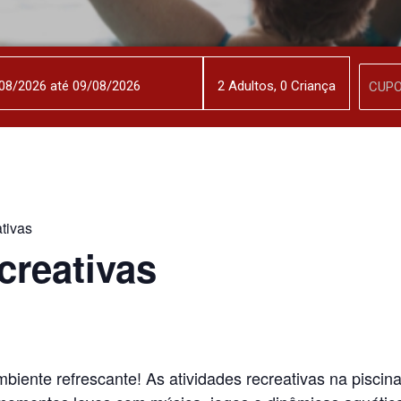
2
Adulto
s
,
0
Criança
tivas
creativas
iente refrescante! As atividades recreativas na piscin