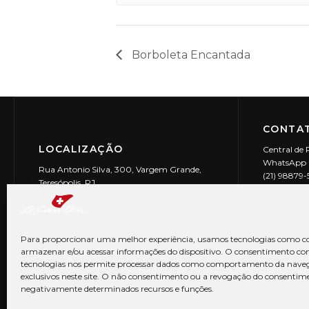
Borboleta Encantada
CONTAT
LOCALIZAÇÃO
Central de 
WhatsApp (
Rua Antonio Silva, 300, Vargem Grande,
(21) 98879
Teresópolis, RJ
reservas@l
CEP: 25990-150
Le Canton | 
CNPJ 29.9
Para proporcionar uma melhor experiência, usamos tecnologias como co
armazenar e/ou acessar informações do dispositivo. O consentimento co
tecnologias nos permite processar dados como comportamento da nave
exclusivos neste site. O não consentimento ou a revogação do consentim
negativamente determinados recursos e funções.
© Copyright 2026 Le Canton. Todos os direitos reservados