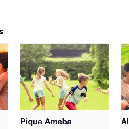
s
Pique Ameba
A