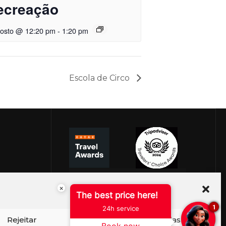
ecreação
gosto @ 12:20 pm
-
1:20 pm
Escola de Circo
×
The best price here!
1
24h service
Rejeitar
Ver preferências