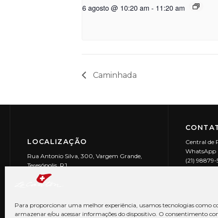
6 agosto @ 10:20 am
-
11:20 am
Caminhada
CONTAT
LOCALIZAÇÃO
Central de 
WhatsApp (
Rua Antonio Silva, 300, Vargem Grande,
(21) 98879
Teresópolis, RJ
reservas@l
CEP: 25990-150
Le Canton | 
CNPJ 29.9
Para proporcionar uma melhor experiência, usamos tecnologias como co
armazenar e/ou acessar informações do dispositivo. O consentimento co