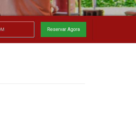
garantido
▼
Reservar Agora