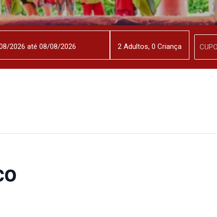
2
Adulto
s
,
0
Criança
co