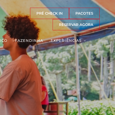
PRÉ CHECK IN
PACOTES
RESERVAR AGORA
ICO
FAZENDINHA
EXPERIÊNCIAS
co
Reserve agora, com
o melhor preço