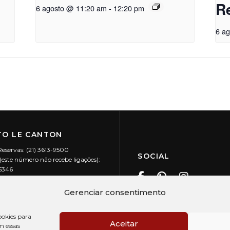
R
6 agosto @ 11:20 am
-
12:20 pm
6 a
O LE CANTON
Reservas: (21) 3613-9500
SOCIAL
este número não recebe ligações):
-5346
ecanton.com.br
Teresópolis / RJ
Gerenciar consentimento
20.394/0001-88
okies para
Aceitar
m essas