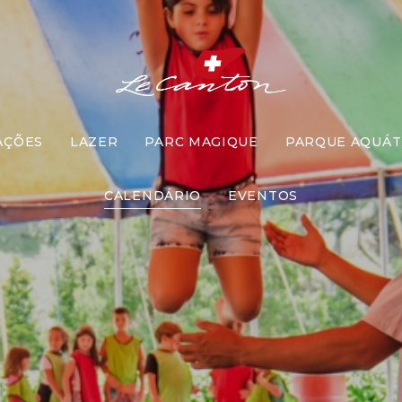
AÇÕES
LAZER
PARC MAGIQUE
PARQUE AQUÁT
scola de Cir
CALENDÁRIO
EVENTOS