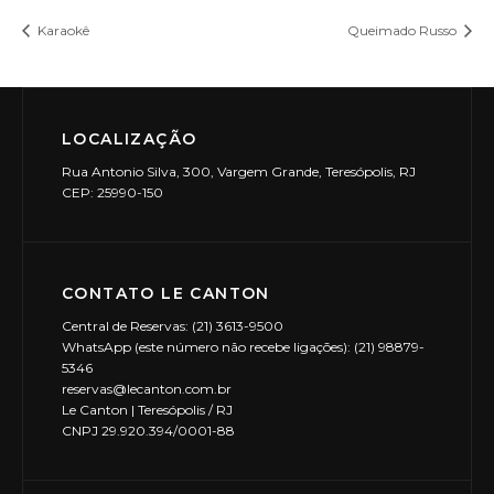
Karaokê
Queimado Russo
LOCALIZAÇÃO
Rua Antonio Silva, 300, Vargem Grande, Teresópolis, RJ
CEP: 25990-150
CONTATO LE CANTON
Central de Reservas: (21) 3613-9500
WhatsApp (este número não recebe ligações): (21) 98879-
5346
reservas@lecanton.com.br
Le Canton | Teresópolis / RJ
CNPJ 29.920.394/0001-88