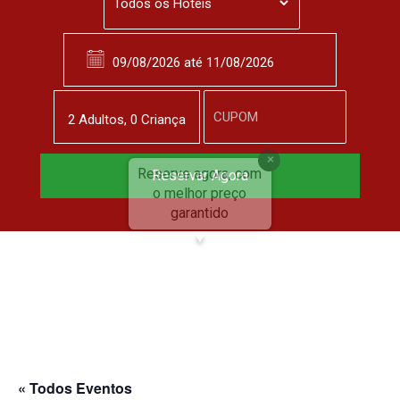
2
Adulto
s
,
0
Criança
Reserve agora, com
Reservar Agora
o melhor preço
garantido
▼
« Todos Eventos