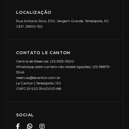
LOCALIZAÇÃO
Rua Antonio Silva, 300, Vargem Grande, Teresópolis, RJ
CEP: 25990-150
CONTATO LE CANTON
Central de Reservas: (21) 3613-9500
WhatsApp (este número não recebe ligações): (21) 98879-
5346
reservas@lecanton.com.br
Le Canton | Teresópolis / RJ
CNPJ 29.920.394/0001-88
SOCIAL