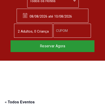
2
Adulto
s
,
0
Criança
Reservar Agora
« Todos Eventos