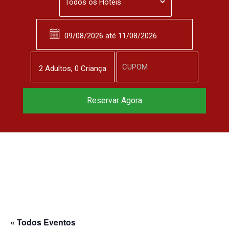
2
Adulto
s
,
0
Criança
Reservar Agora
« Todos Eventos