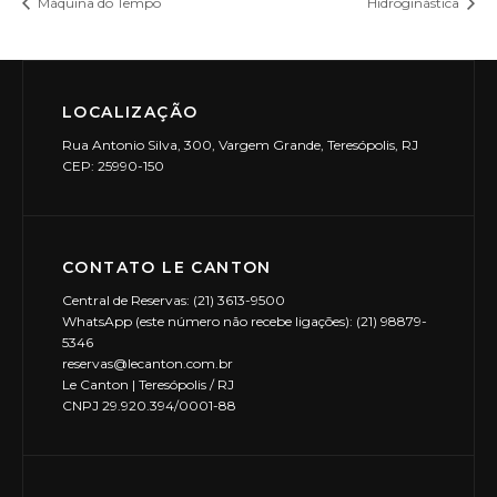
Máquina do Tempo
Hidroginástica
LOCALIZAÇÃO
Rua Antonio Silva, 300, Vargem Grande, Teresópolis, RJ
CEP: 25990-150
CONTATO LE CANTON
Central de Reservas: (21) 3613-9500
WhatsApp (este número não recebe ligações): (21) 98879-
5346
reservas@lecanton.com.br
Le Canton | Teresópolis / RJ
CNPJ 29.920.394/0001-88