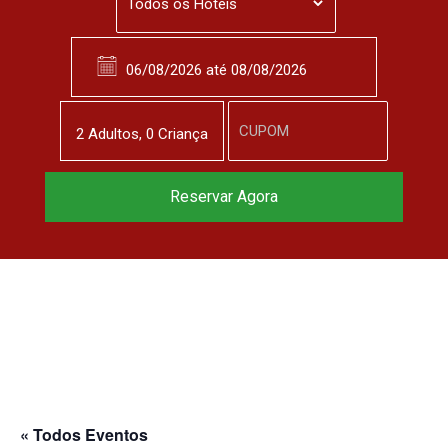
2
Adulto
s
,
0
Criança
Reservar Agora
« Todos Eventos