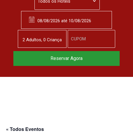
2
Adulto
s
,
0
Criança
Reservar Agora
« Todos Eventos