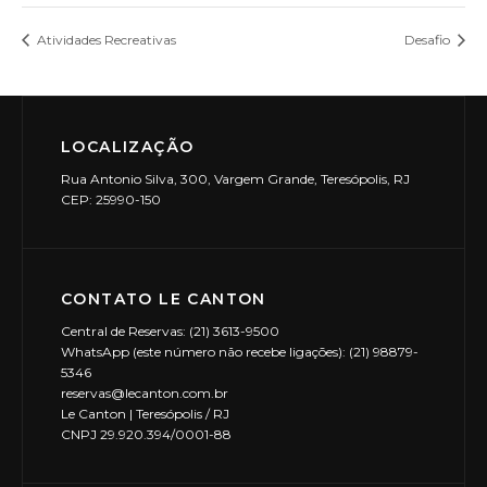
Atividades Recreativas
Desafio
LOCALIZAÇÃO
Rua Antonio Silva, 300, Vargem Grande, Teresópolis, RJ
CEP: 25990-150
CONTATO LE CANTON
Central de Reservas: (21) 3613-9500
WhatsApp (este número não recebe ligações): (21) 98879-
5346
reservas@lecanton.com.br
Le Canton | Teresópolis / RJ
CNPJ 29.920.394/0001-88