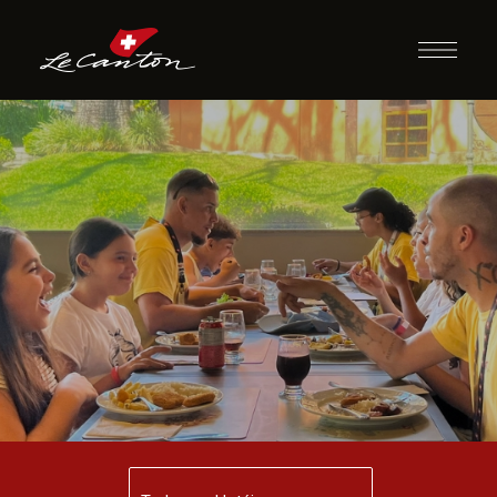
Almoço com
Recreação