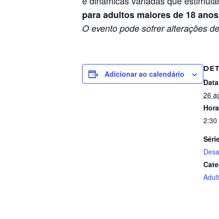
e dinâmicas variadas que estimula
para adultos maiores de 18 anos
O evento pode sofrer alterações de
DE
Adicionar ao calendário
Data
26 a
Hora
2:30
Séri
Desa
Cate
Adul