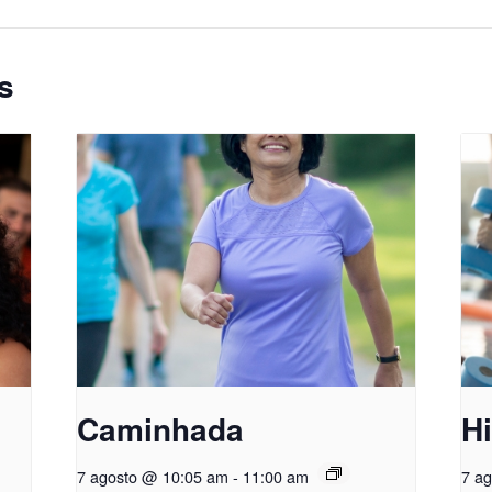
s
Caminhada
Hi
7 agosto @ 10:05 am
-
11:00 am
7 a