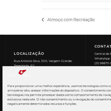
Almoço com Recreação
CONTAT
LOCALIZAÇÃO
Central de 
WhatsApp (
Rua Antonio Silva, 300, Vargem Grande,
(21) 98879
Teresópolis, RJ
reservas@l
CEP: 25990-150
Le Canton | 
CNPJ 29.9
Para proporcionar uma melhor experiência, usamos tecnologias como co
armazenar e/ou acessar informações do dispositivo. O consentimento co
tecnologias nos permite processar dados como comportamento da nave
exclusivos neste site. O não consentimento ou a revogação do consentim
negativamente determinados recursos e funções.
© Copyright 2026 Le Canton. Todos os direitos reservados