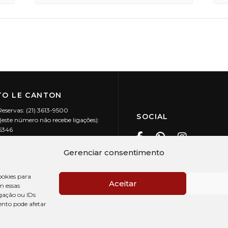
O LE CANTON
Reservas: (21) 3613-9500
SOCIAL
este número não recebe ligações):
-5346
ecanton.com.br
Teresópolis / RJ
Gerenciar consentimento
20.394/0001-88
okies para
Aceitar
m essas
gação ou IDs
ento pode afetar
PRÉ CHECK-IN
AV