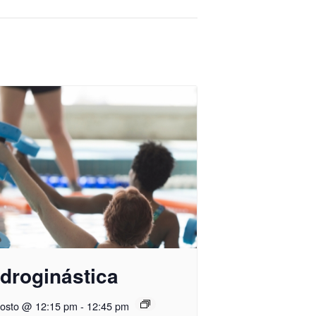
droginástica
gosto @ 12:15 pm
-
12:45 pm