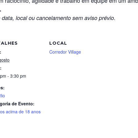
m raciocínio, agilidade e trabalho em equipe em um am
.
 data, local ou cancelamento sem aviso prévio.
TALHES
LOCAL
:
Corredor Village
gosto
:
 pm - 3:30 pm
es:
fio
goria de Evento:
tos acima de 18 anos