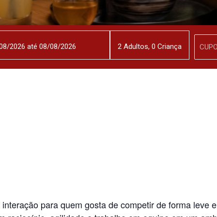
2
Adulto
s
,
0
Criança
 interação para quem gosta de competir de forma leve e 