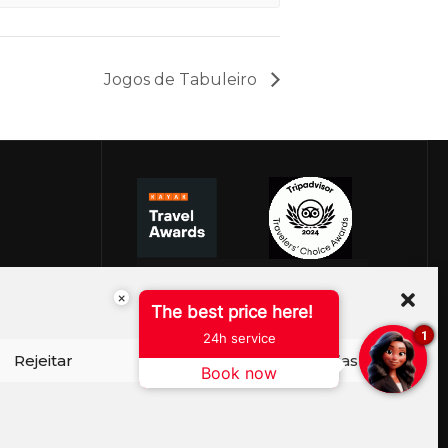
Jogos de Tabuleiro
×
The best price here!
1
24h service
Rejeitar
Ver preferências
Book now
ISO DE COOKIES
PERGUNTAS FREQUENTES
SEJA EMBAIXADOR
CONTATO
BLOG