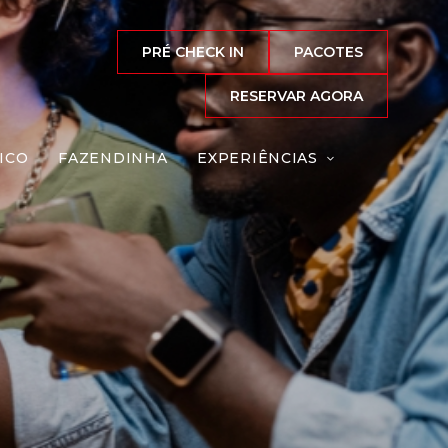
PRÉ CHECK IN
PACOTES
RESERVAR AGORA
ICO
FAZENDINHA
EXPERIÊNCIAS
Reserve agora, com
o melhor preço