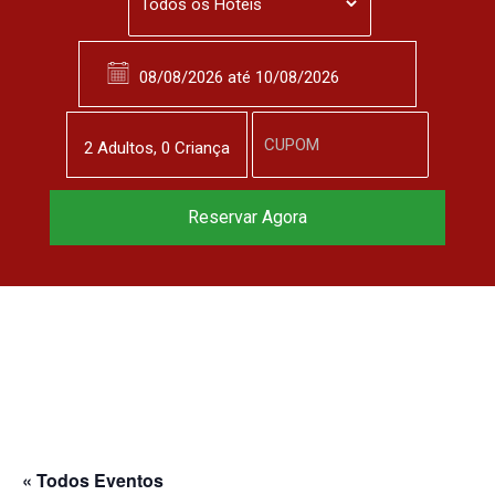
2
Adulto
s
,
0
Criança
Reservar Agora
« Todos Eventos