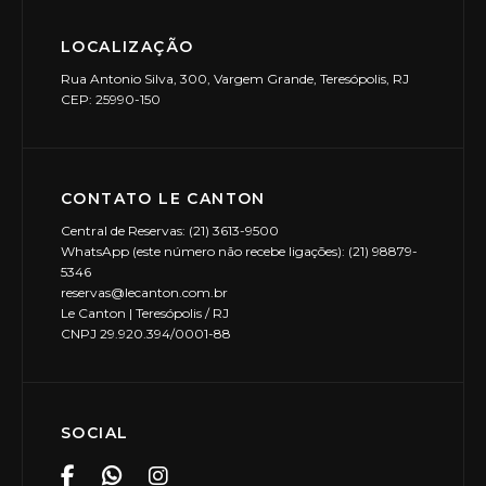
LOCALIZAÇÃO
Rua Antonio Silva, 300, Vargem Grande, Teresópolis, RJ
CEP: 25990-150
CONTATO LE CANTON
Central de Reservas: (21) 3613-9500
WhatsApp (este número não recebe ligações): (21) 98879-
5346
reservas@lecanton.com.br
Le Canton | Teresópolis / RJ
CNPJ 29.920.394/0001-88
SOCIAL