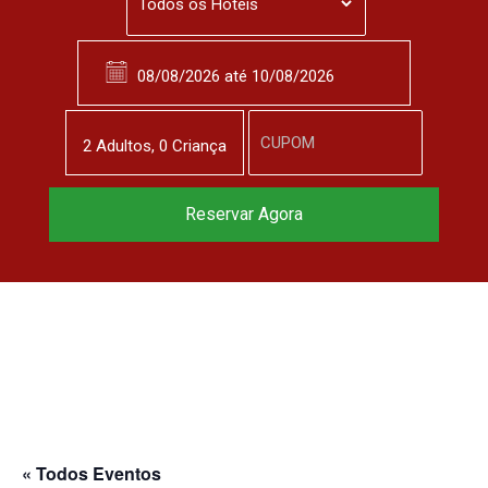
2
Adulto
s
,
0
Criança
Reserve agora, com
Reservar Agora
o melhor preço
garantido
▼
« Todos Eventos