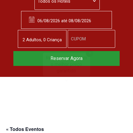
2
Adulto
s
,
0
Criança
Reserve agora, com
Reservar Agora
o melhor preço
garantido
▼
« Todos Eventos