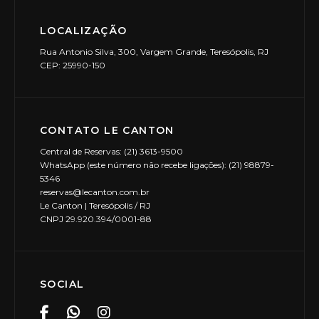
LOCALIZAÇÃO
Rua Antonio Silva, 300, Vargem Grande, Teresópolis, RJ
CEP: 25990-150
CONTATO LE CANTON
Central de Reservas: (21) 3613-9500
WhatsApp (este número não recebe ligações): (21) 98879-
5346
reservas@lecanton.com.br
Le Canton | Teresópolis / RJ
CNPJ 29.920.394/0001-88
SOCIAL