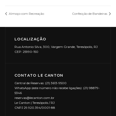
Almoço com Recreação
Confecção de Bandeiras
LOCALIZAÇÃO
Rua Antonio Silva, 300, Vargem Grande, Teresópolis, RJ
CEP: 25990-150
CONTATO LE CANTON
Central de Reservas: (21) 3613-9500
WhatsApp (este número não recebe ligações): (21) 98879-
5346
reservas@lecanton.com.br
Le Canton | Teresópolis / RJ
CNPJ 29.920.394/0001-88