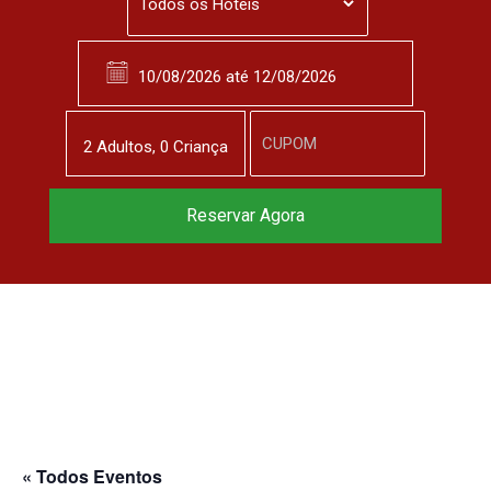
2
Adulto
s
,
0
Criança
Reservar Agora
« Todos Eventos