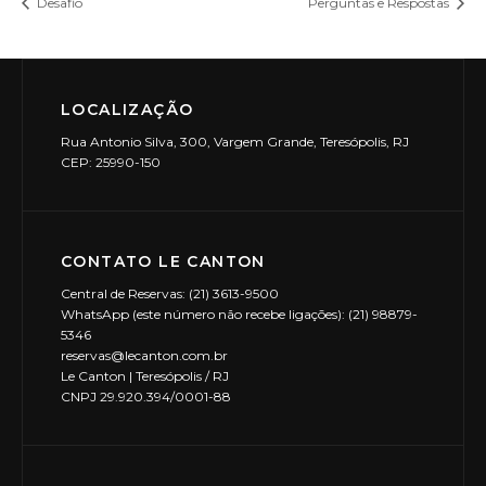
Desafio
Perguntas e Respostas
LOCALIZAÇÃO
Rua Antonio Silva, 300, Vargem Grande, Teresópolis, RJ
CEP: 25990-150
CONTATO LE CANTON
Central de Reservas: (21) 3613-9500
WhatsApp (este número não recebe ligações): (21) 98879-
5346
reservas@lecanton.com.br
Le Canton | Teresópolis / RJ
CNPJ 29.920.394/0001-88