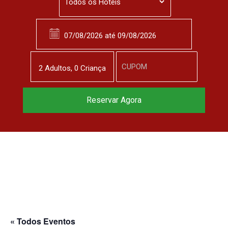
2
Adulto
s
,
0
Criança
Reserve agora, com
Reservar Agora
o melhor preço
garantido
▼
« Todos Eventos