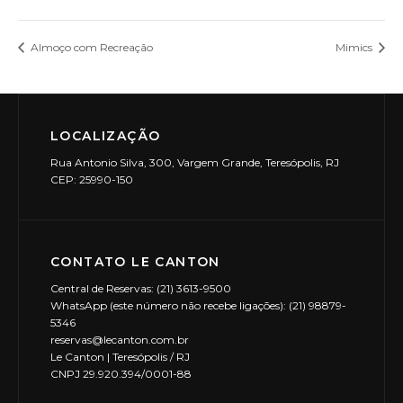
Almoço com Recreação
Mimics
LOCALIZAÇÃO
Rua Antonio Silva, 300, Vargem Grande, Teresópolis, RJ
CEP: 25990-150
CONTATO LE CANTON
Central de Reservas: (21) 3613-9500
WhatsApp (este número não recebe ligações): (21) 98879-
5346
reservas@lecanton.com.br
Le Canton | Teresópolis / RJ
CNPJ 29.920.394/0001-88