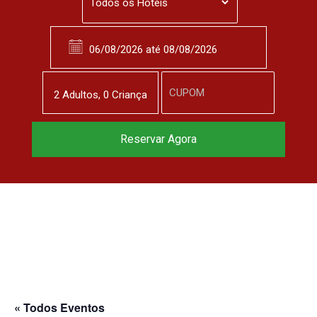
2
Adulto
s
,
0
Criança
Reserve agora, com
Reservar Agora
o melhor preço
garantido
▼
« Todos Eventos