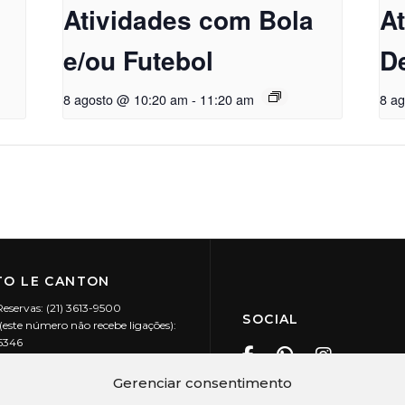
Atividades com Bola
A
e/ou Futebol
D
8 agosto @ 10:20 am
-
11:20 am
8 a
O LE CANTON
Reservas: (21) 3613-9500
SOCIAL
este número não recebe ligações):
-5346
ecanton.com.br
Teresópolis / RJ
Gerenciar consentimento
20.394/0001-88