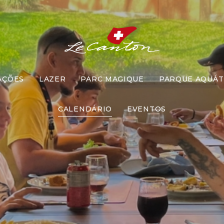
AÇÕES
LAZER
PARC MAGIQUE
PARQUE AQUÁT
ço com Recr
CALENDÁRIO
EVENTOS