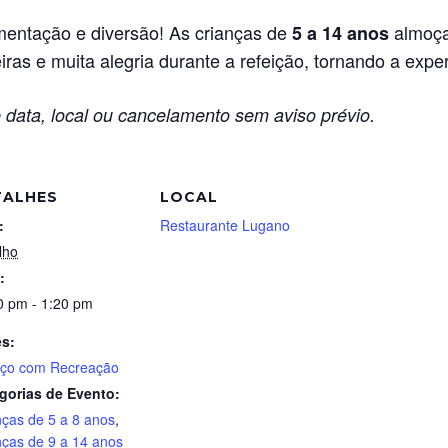
entação e diversão! As crianças de
almoça
5 a 14 anos
ras e muita alegria durante a refeição, tornando a exper
 data, local ou cancelamento sem aviso prévio.
TALHES
LOCAL
:
Restaurante Lugano
lho
:
0 pm - 1:20 pm
es:
ço com Recreação
gorias de Evento:
nças de 5 a 8 anos
,
nças de 9 a 14 anos