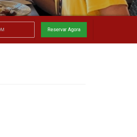
garantido
▼
Reservar Agora