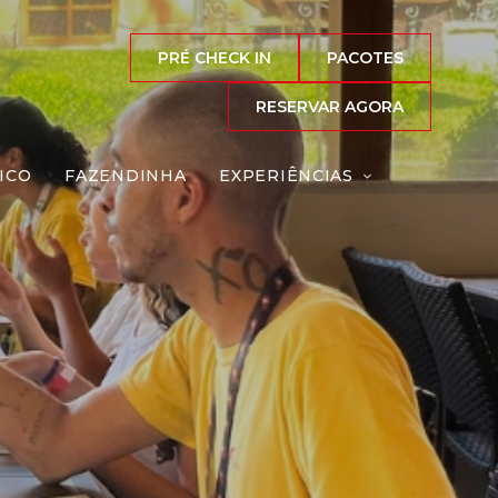
PRÉ CHECK IN
PACOTES
RESERVAR AGORA
ICO
FAZENDINHA
EXPERIÊNCIAS
eação
Reserve agora, com
o melhor preço