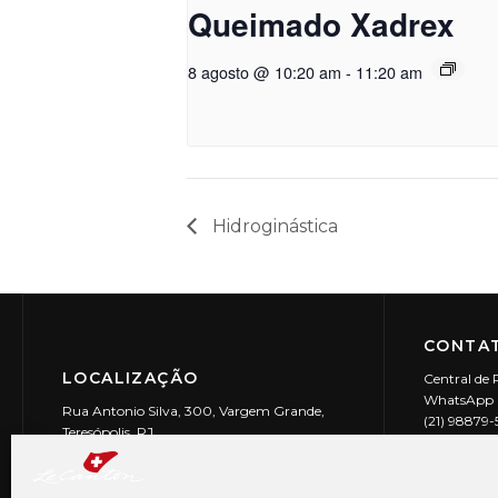
Queimado Xadrex
8 agosto @ 10:20 am
-
11:20 am
Hidroginástica
CONTAT
LOCALIZAÇÃO
Central de 
WhatsApp (
Rua Antonio Silva, 300, Vargem Grande,
(21) 98879
Teresópolis, RJ
reservas@l
CEP: 25990-150
Le Canton | 
CNPJ 29.9