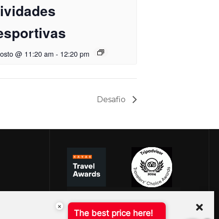
tividades
esportivas
gosto @ 11:20 am
-
12:20 pm
Desafio
×
The best price here!