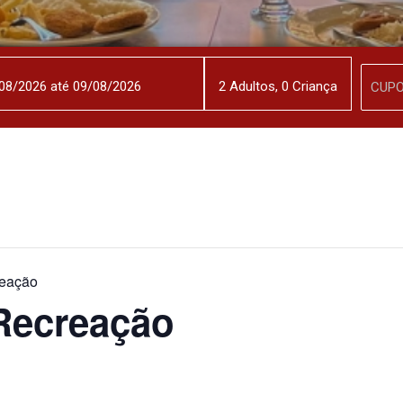
2
Adulto
s
,
0
Criança
eação
Recreação