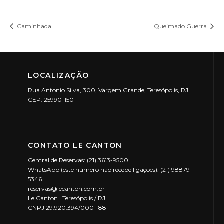
Caminhada
Queimado Guerra
LOCALIZAÇÃO
Rua Antonio Silva, 300, Vargem Grande, Teresópolis, RJ
CEP: 25990-150
CONTATO LE CANTON
Central de Reservas: (21) 3613-9500
WhatsApp (este número não recebe ligações): (21) 98879-
5346
reservas@lecanton.com.br
Le Canton | Teresópolis / RJ
CNPJ 29.920.394/0001-88