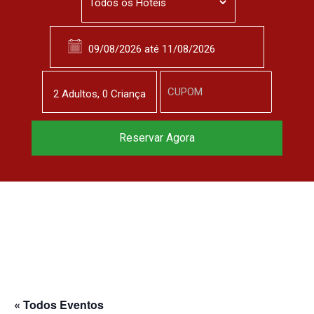
2
Adulto
s
,
0
Criança
Reservar Agora
« Todos Eventos