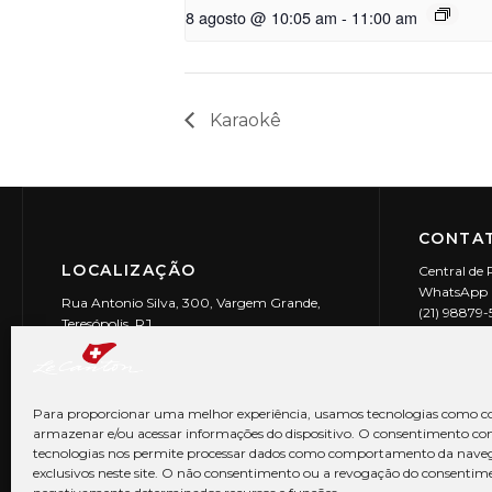
8 agosto @ 10:05 am
-
11:00 am
Karaokê
CONTAT
LOCALIZAÇÃO
Central de 
WhatsApp (
Rua Antonio Silva, 300, Vargem Grande,
(21) 98879
Teresópolis, RJ
reservas@l
CEP: 25990-150
Le Canton | 
CNPJ 29.9
Para proporcionar uma melhor experiência, usamos tecnologias como co
armazenar e/ou acessar informações do dispositivo. O consentimento co
tecnologias nos permite processar dados como comportamento da nave
exclusivos neste site. O não consentimento ou a revogação do consentim