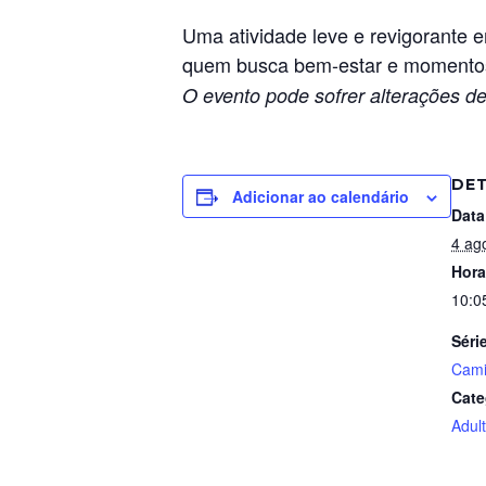
Uma atividade leve e revigorante em
quem busca bem-estar e momentos 
O evento pode sofrer alterações de
DE
Adicionar ao calendário
Data
4 ag
Hora
10:0
Séri
Cam
Cate
Adul