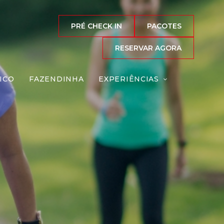
PRÉ CHECK IN
PACOTES
RESERVAR AGORA
ICO
FAZENDINHA
EXPERIÊNCIAS
Reserve agora, com
o melhor preço