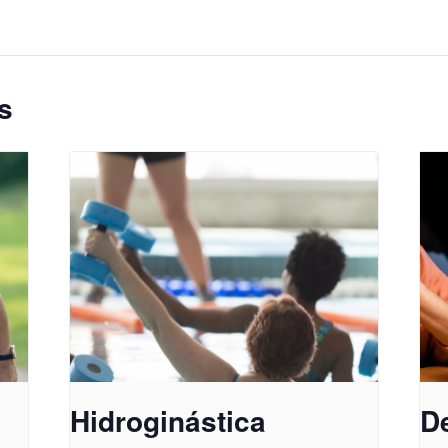
s
Hidroginástica
D