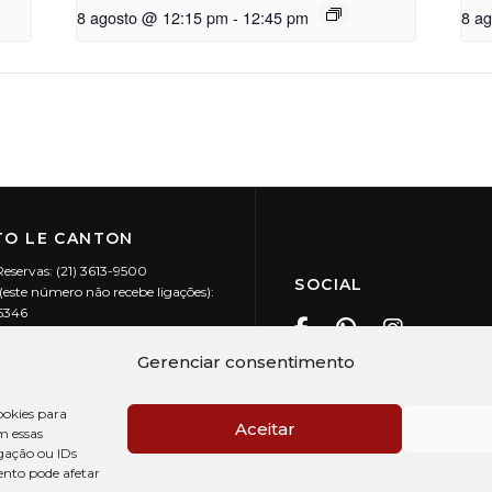
8 agosto @ 12:15 pm
-
12:45 pm
8 a
O LE CANTON
Reservas: (21) 3613-9500
SOCIAL
este número não recebe ligações):
-5346
ecanton.com.br
Teresópolis / RJ
Gerenciar consentimento
20.394/0001-88
okies para
Aceitar
m essas
gação ou IDs
ento pode afetar
PRÉ CHECK-IN
AV