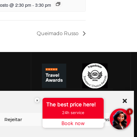
gosto @ 2:30 pm
-
3:30 pm
Queimado Russo
×
The best price here!
1
24h service
Rejeitar
Ver preferências
Book now
ISO DE COOKIES
PERGUNTAS FREQUENTES