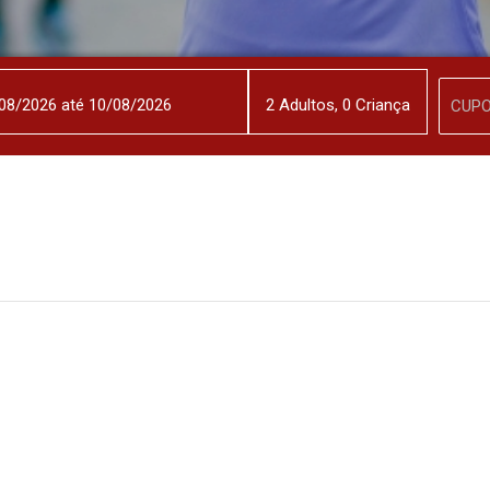
2
Adulto
s
,
0
Criança