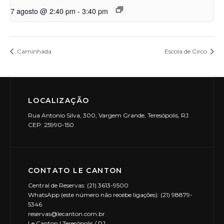
7 agosto @ 2:40 pm
-
3:40 pm
Caminhada
Escola de Circo
LOCALIZAÇÃO
Rua Antonio Silva, 300, Vargem Grande, Teresópolis, RJ
CEP: 25990-150
CONTATO LE CANTON
Central de Reservas: (21) 3613-9500
WhatsApp (este número não recebe ligações): (21) 98879-
5346
reservas@lecanton.com.br
Le Canton | Teresópolis / RJ