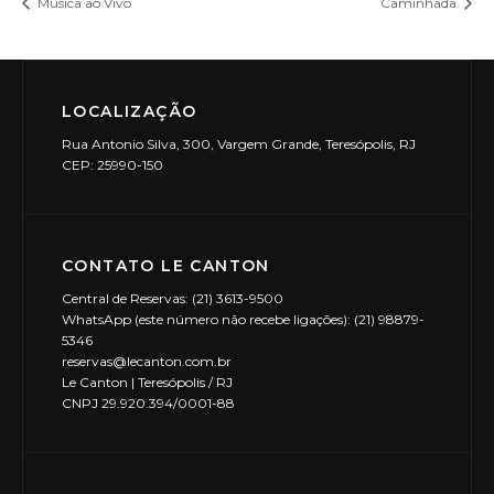
Música ao Vivo
Caminhada
LOCALIZAÇÃO
Rua Antonio Silva, 300, Vargem Grande, Teresópolis, RJ
CEP: 25990-150
CONTATO LE CANTON
Central de Reservas: (21) 3613-9500
WhatsApp (este número não recebe ligações): (21) 98879-
5346
reservas@lecanton.com.br
Le Canton | Teresópolis / RJ
CNPJ 29.920.394/0001-88