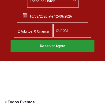
2
Adulto
s
,
0
Criança
Reserve agora, com
Reservar Agora
o melhor preço
garantido
▼
« Todos Eventos