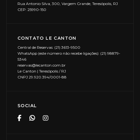
Rua Antonio Silva, 300, Vargem Grande, Teresópolis, RJ
CEP: 25990-150
CONTATO LE CANTON
Central de Reservas: (21) 3613-9500
WhatsApp (este número não recebe ligações): (21) 98879-
5346
reservas@lecanton.com.br
Le Canton | Teresópolis / RJ
CNPJ 29.920.394/0001-88
SOCIAL