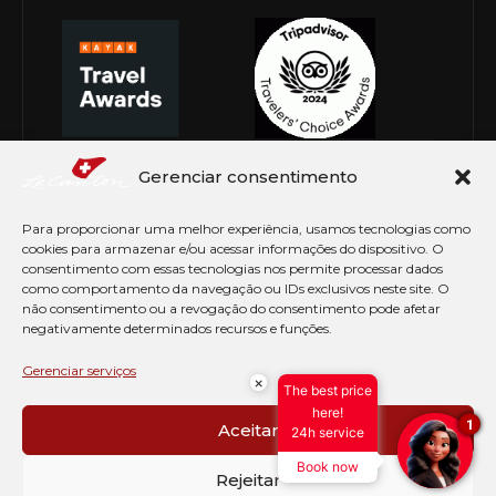
Gerenciar consentimento
Para proporcionar uma melhor experiência, usamos tecnologias como
cookies para armazenar e/ou acessar informações do dispositivo. O
consentimento com essas tecnologias nos permite processar dados
como comportamento da navegação ou IDs exclusivos neste site. O
não consentimento ou a revogação do consentimento pode afetar
negativamente determinados recursos e funções.
© Copyright 2026 Le Canton. Todos os direitos
reservados
Gerenciar serviços
×
The best price
PRÉ CHECK-IN
here!
1
Aceitar
24h service
AVISO DE COOKIES
Book now
PERGUNTAS FREQUENTES
Rejeitar