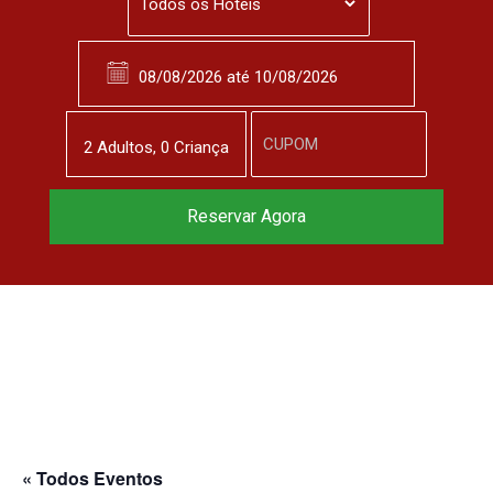
2
Adulto
s
,
0
Criança
Reservar Agora
« Todos Eventos