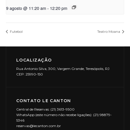
9 agosto @ 11:20 am
-
12:20 pm
Futebol
Teatro Moana
LOCALIZAÇÃO
Rua Antonio Silva, 300, Vargem Grande, Teresópolis, RJ
CEP: 25990-150
CONTATO LE CANTON
Central de Reservas: (21) 3613-9500
WhatsApp (este número não recebe ligações): (21) 98879-
5346
reservas@lecanton.com.br