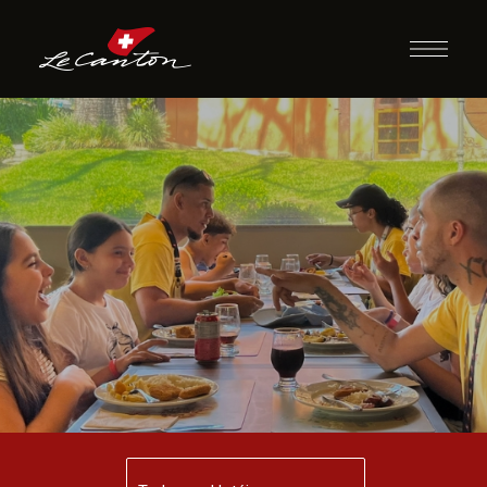
Jantar com
Recreação