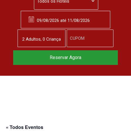
2
Adulto
s
,
0
Criança
Reservar Agora
« Todos Eventos