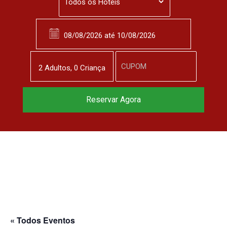
2
Adulto
s
,
0
Criança
Reserve agora, com
Reservar Agora
o melhor preço
garantido
▼
« Todos Eventos