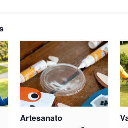
s
Artesanato
Va