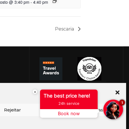
gosto @ 3:40 pm
-
4:40 pm
Pescaria
×
The best price here!
1
24h service
Rejeitar
Ver preferências
Book now
ISO DE COOKIES
PERGUNTAS FREQUENTES