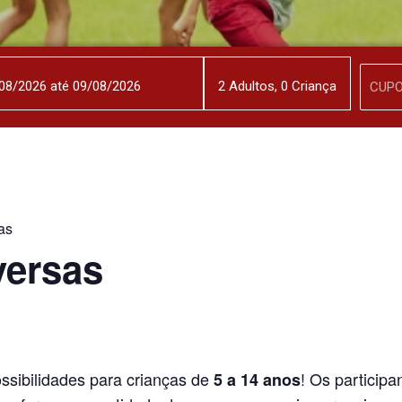
2
Adulto
s
,
0
Criança
as
versas
ssibilidades para crianças de
! Os particip
5 a 14 anos