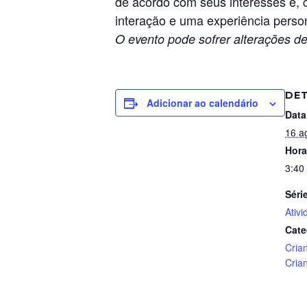
de acordo com seus interesses e, 
interação e uma experiência perso
O evento pode sofrer alterações de
DE
Adicionar ao calendário
Data
16 a
Hora
3:40
Séri
Ativ
Cate
Cria
Cria