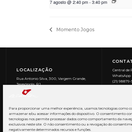
7 agosto @ 2:40 pm
-
3:40 pm
Momento Jogos
CONTAT
LOCALIZAÇÃO
Central de 
WhatsApp (
Rua Antonio Silva, 300, Vargem Grande,
(21) 98879
Teresópolis, RJ
reservas@l
CEP: 25990-150
Le Canton | 
CNPJ 29.9
Para proporcionar uma melhor experiência, usamos tecnologias como co
armazenar e/ou acessar informações do dispositivo. O consentimento co
tecnologias nos permite processar dados como comportamento da nave
exclusivos neste site. O não consentimento ou a revogação do consentim
negativamente determinados recursos e funções.