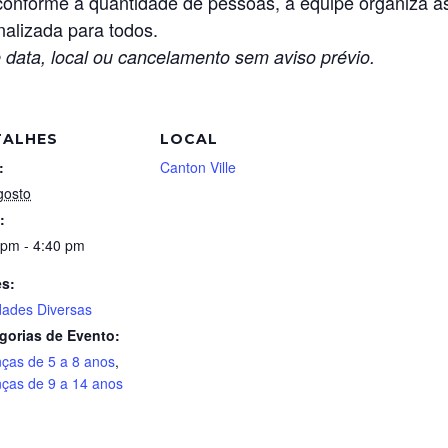
conforme a quantidade de pessoas, a equipe organiza as
nalizada para todos.
 data, local ou cancelamento sem aviso prévio.
TALHES
LOCAL
:
Canton Ville
gosto
:
 pm - 4:40 pm
es:
idades Diversas
gorias de Evento:
nças de 5 a 8 anos
,
nças de 9 a 14 anos