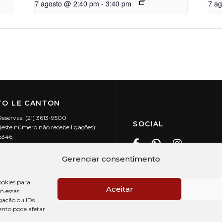
7 agosto @ 2:40 pm
-
3:40 pm
7 a
O LE CANTON
Reservas: (21) 3613-9500
SOCIAL
este número não recebe ligações):
-5346
ecanton.com.br
Teresópolis / RJ
Gerenciar consentimento
20.394/0001-88
okies para
Aceitar
m essas
gação ou IDs
ento pode afetar
PRÉ CHECK-IN
AV