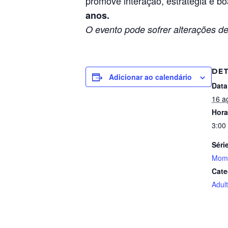
promove interação, estratégia e boa
anos.
O evento pode sofrer alterações de
DE
Adicionar ao calendário
Data
16 a
Hora
3:00
Séri
Mome
Cate
Adul