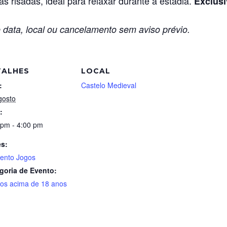
s risadas, ideal para relaxar durante a estadia.
Exclusi
 data, local ou cancelamento sem aviso prévio.
TALHES
LOCAL
:
Castelo Medieval
gosto
:
 pm - 4:00 pm
es:
nto Jogos
goria de Evento:
tos acima de 18 anos