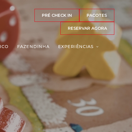
PRÉ CHECK IN
PACOTES
RESERVAR AGORA
ICO
FAZENDINHA
EXPERIÊNCIAS
os