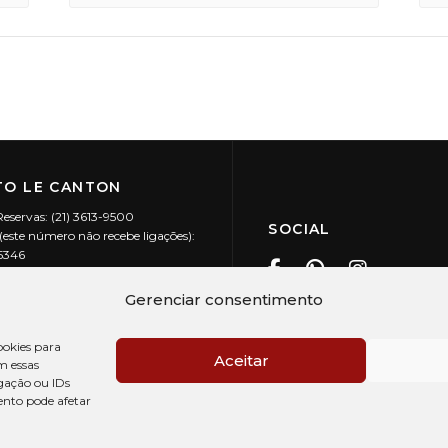
O LE CANTON
Reservas: (21) 3613-9500
SOCIAL
este número não recebe ligações):
-5346
ecanton.com.br
Teresópolis / RJ
Gerenciar consentimento
20.394/0001-88
okies para
Aceitar
m essas
gação ou IDs
ento pode afetar
PRÉ CHECK-IN
AV