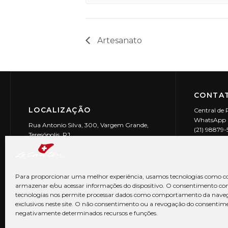
Artesanato
CONTAT
LOCALIZAÇÃO
Central de 
WhatsApp (
Rua Antonio Silva, 300, Vargem Grande,
(21) 98879
Teresópolis, RJ
reservas@l
CEP: 25990-150
Le Canton | 
CNPJ 29.9
Para proporcionar uma melhor experiência, usamos tecnologias como co
armazenar e/ou acessar informações do dispositivo. O consentimento co
tecnologias nos permite processar dados como comportamento da nave
exclusivos neste site. O não consentimento ou a revogação do consentim
negativamente determinados recursos e funções.
© Copyright 2026 Le Canton. Todos os direitos reservados