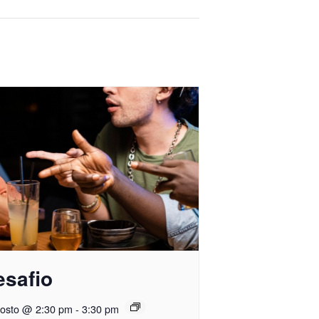
esafio
gosto @ 2:30 pm
-
3:30 pm