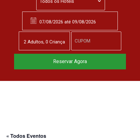
2
Adulto
s
,
0
Criança
Reservar Agora
« Todos Eventos