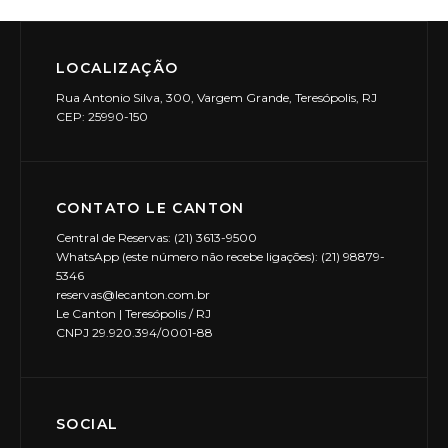
LOCALIZAÇÃO
Rua Antonio Silva, 300, Vargem Grande, Teresópolis, RJ
CEP: 25990-150
CONTATO LE CANTON
Central de Reservas: (21) 3613-9500
WhatsApp (este número não recebe ligações): (21) 98879-
5346
reservas@lecanton.com.br
Le Canton | Teresópolis / RJ
CNPJ 29.920.394/0001-88
SOCIAL