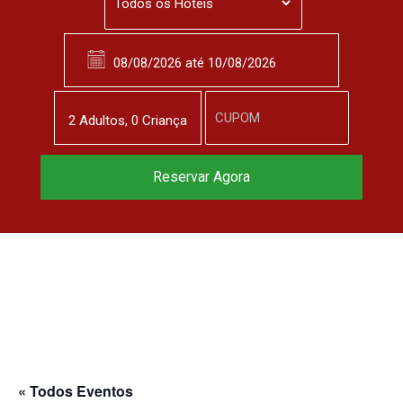
2
Adulto
s
,
0
Criança
Reserve agora, com
Reservar Agora
o melhor preço
garantido
▼
« Todos Eventos