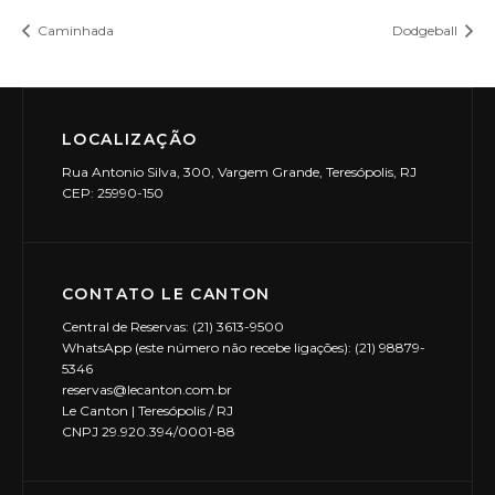
Caminhada
Dodgeball
LOCALIZAÇÃO
Rua Antonio Silva, 300, Vargem Grande, Teresópolis, RJ
CEP: 25990-150
CONTATO LE CANTON
Central de Reservas: (21) 3613-9500
WhatsApp (este número não recebe ligações): (21) 98879-
5346
reservas@lecanton.com.br
Le Canton | Teresópolis / RJ
CNPJ 29.920.394/0001-88