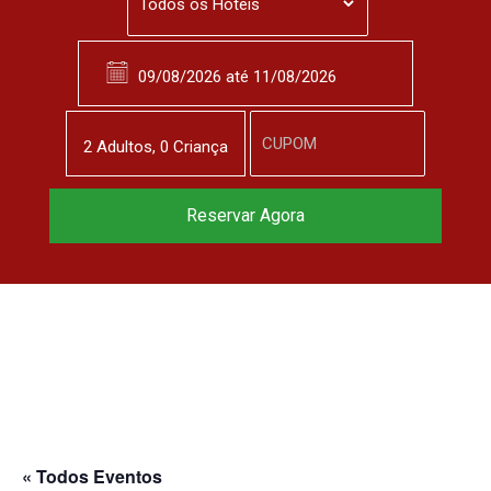
2
Adulto
s
,
0
Criança
Reservar Agora
« Todos Eventos