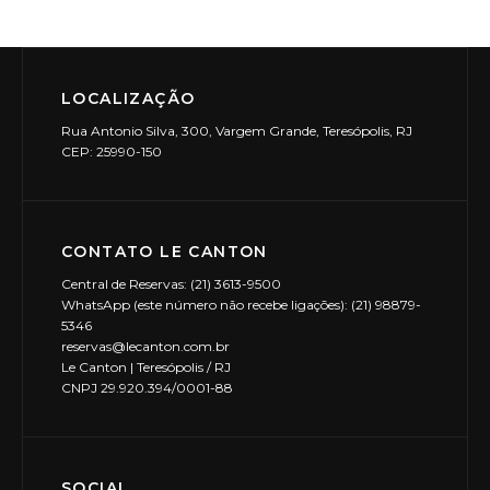
LOCALIZAÇÃO
Rua Antonio Silva, 300, Vargem Grande, Teresópolis, RJ
CEP: 25990-150
CONTATO LE CANTON
Central de Reservas: (21) 3613-9500
WhatsApp (este número não recebe ligações): (21) 98879-
5346
reservas@lecanton.com.br
Le Canton | Teresópolis / RJ
CNPJ 29.920.394/0001-88
SOCIAL