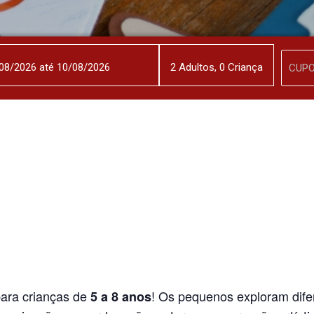
2
Adulto
s
,
0
Criança
 para crianças de
! Os pequenos exploram difer
5 a 8 anos