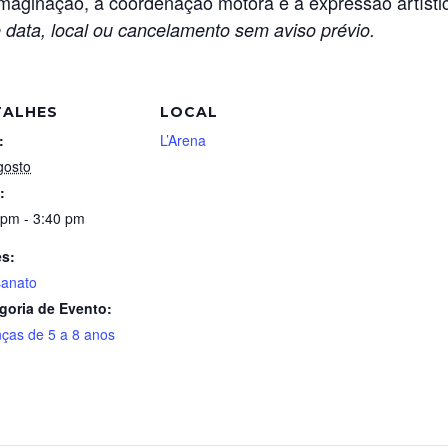
imaginação, a coordenação motora e a expressão artísti
 data, local ou cancelamento sem aviso prévio.
TALHES
LOCAL
:
L’Arena
gosto
:
 pm - 3:40 pm
es:
sanato
goria de Evento:
nças de 5 a 8 anos