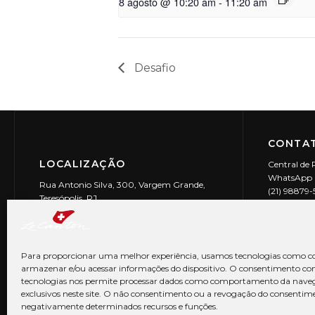
8 agosto @ 10:20 am
-
11:20 am
Desafio
CONTAT
LOCALIZAÇÃO
Central de 
WhatsApp (
Rua Antonio Silva, 300, Vargem Grande,
(21) 98879
Teresópolis, RJ
reservas@l
CEP: 25990-150
Le Canton | 
CNPJ 29.9
Para proporcionar uma melhor experiência, usamos tecnologias como co
armazenar e/ou acessar informações do dispositivo. O consentimento co
tecnologias nos permite processar dados como comportamento da nave
exclusivos neste site. O não consentimento ou a revogação do consentim
negativamente determinados recursos e funções.
© Copyright 2026 Le Canton. Todos os direitos reservados