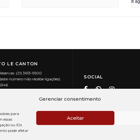
8 a
O LE CANTON
Reservas: (21) 3613-9500
SOCIAL
este número não recebe ligações):
-5346
ecanton.com.br
Teresópolis / RJ
Gerenciar consentimento
20.394/0001-88
okies para
Aceitar
m essas
gação ou IDs
ento pode afetar
PRÉ CHECK-IN
AV