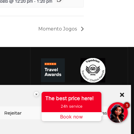
gosto @ 12:20 pm
-
1:20 pm
Momento Jogos
×
The best price here!
1
24h service
Rejeitar
Ver preferências
Book now
ISO DE COOKIES
PERGUNTAS FREQUENTES