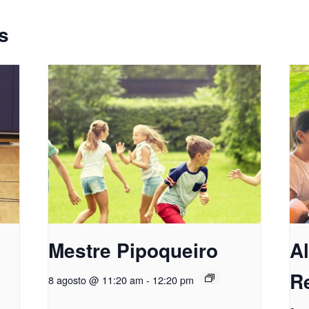
s
Mestre Pipoqueiro
A
R
8 agosto @ 11:20 am
-
12:20 pm