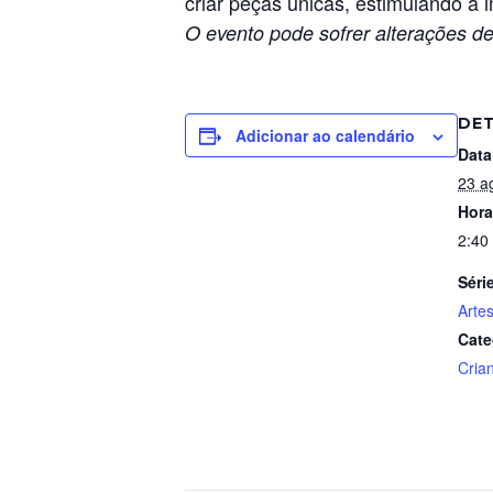
criar peças únicas, estimulando a 
O evento pode sofrer alterações de
DE
Adicionar ao calendário
Data
23 a
Hora
2:40
Séri
Arte
Cate
Cria