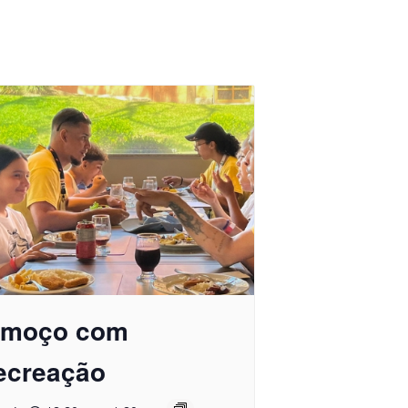
lmoço com
ecreação