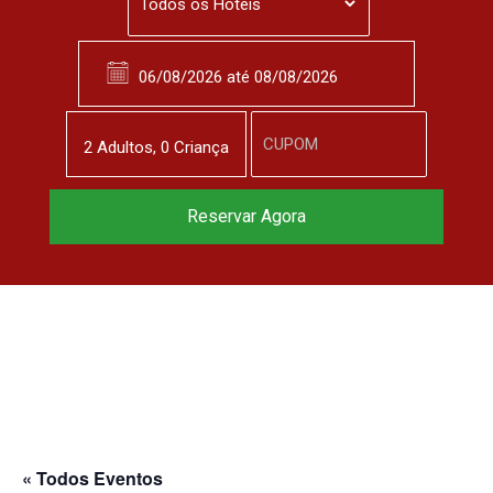
2
Adulto
s
,
0
Criança
Reservar Agora
« Todos Eventos