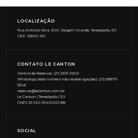
LOCALIZAÇÃO
Rua Antonio Silva, 300, Vargem Grande, Teresópolis, RJ
CEP: 25990-150
CONTATO LE CANTON
Central de Reservas: (21) 3613-9500
WhatsApp (este número não recebe ligações): (21) 98879-
5346
reservas@lecanton.com.br
Le Canton | Teresópolis / RJ
CNPJ 29.920.394/0001-88
SOCIAL