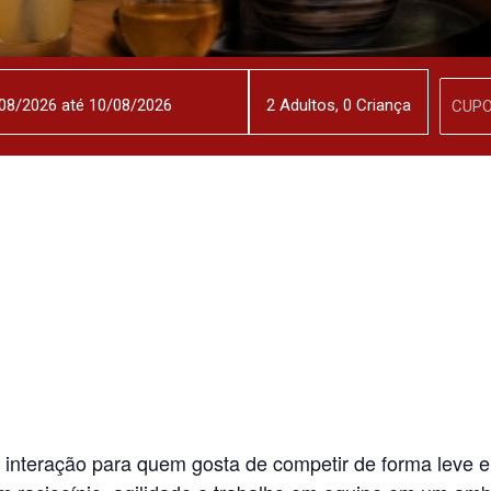
2
Adulto
s
,
0
Criança
 interação para quem gosta de competir de forma leve e 