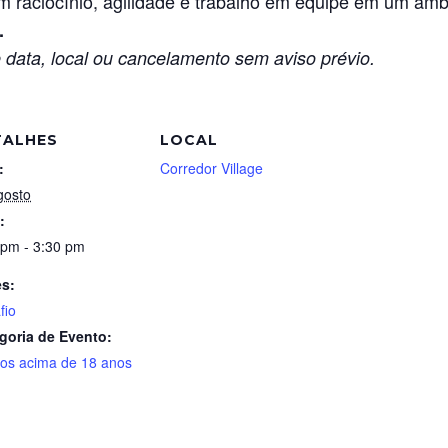
m raciocínio, agilidade e trabalho em equipe em um am
.
 data, local ou cancelamento sem aviso prévio.
TALHES
LOCAL
:
Corredor Village
gosto
:
 pm - 3:30 pm
es:
fio
goria de Evento:
tos acima de 18 anos