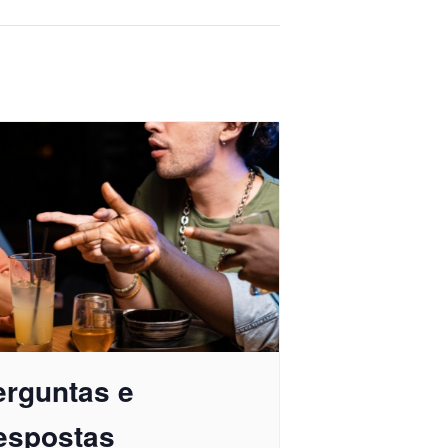
erguntas e
espostas