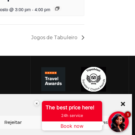
gosto @ 3:00 pm
-
4:00 pm
Jogos de Tabuleiro
×
The best price here!
1
24h service
Rejeitar
Ver preferências
Book now