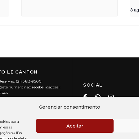
8 a
O LE CANTON
Reservas: (21) 3613-9500
SOCIAL
este número não recebe ligações):
-5346
ecanton.com.br
Teresópolis / RJ
Gerenciar consentimento
20.394/0001-88
okies para
Aceitar
m essas
gação ou IDs
ento pode afetar