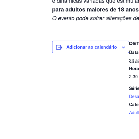
e dinâmicas variadas que estimula
para adultos maiores de 18 anos
O evento pode sofrer alterações de
DE
Adicionar ao calendário
Data
23 a
Hora
2:30
Séri
Desa
Cate
Adul