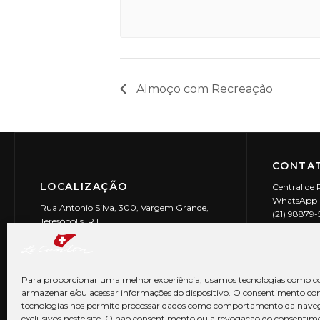
Almoço com Recreação
CONTAT
LOCALIZAÇÃO
Central de 
WhatsApp (
Rua Antonio Silva, 300, Vargem Grande,
(21) 98879
Teresópolis, RJ
reservas@l
CEP: 25990-150
Le Canton | 
CNPJ 29.9
Para proporcionar uma melhor experiência, usamos tecnologias como co
armazenar e/ou acessar informações do dispositivo. O consentimento co
tecnologias nos permite processar dados como comportamento da nave
exclusivos neste site. O não consentimento ou a revogação do consentim