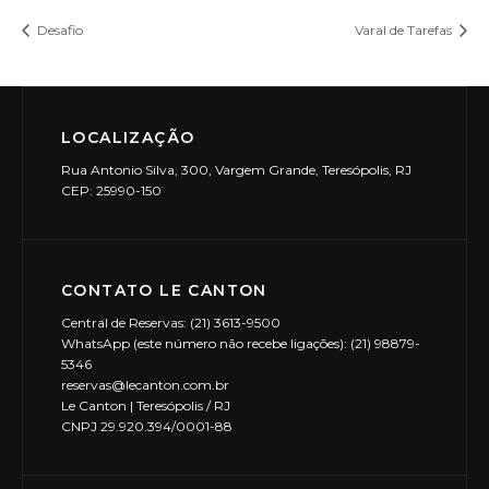
Desafio
Varal de Tarefas
LOCALIZAÇÃO
Rua Antonio Silva, 300, Vargem Grande, Teresópolis, RJ
CEP: 25990-150
CONTATO LE CANTON
Central de Reservas: (21) 3613-9500
WhatsApp (este número não recebe ligações): (21) 98879-
5346
reservas@lecanton.com.br
Le Canton | Teresópolis / RJ
CNPJ 29.920.394/0001-88