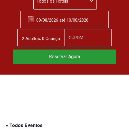
2
Adulto
s
,
0
Criança
Reserve agora, com
Reservar Agora
o melhor preço
garantido
▼
« Todos Eventos